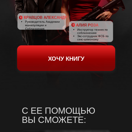
i
КРАВЦОВ АЛЕКСАНДР
Руководитель Академии
i
АЛИЯ РОЗА
манипуляции и
Соблазнения
Инструктор техник по
соблазнению
Экс-сотрудник ФСБ по
секс-шпионажу
ХОЧУ КНИГУ
С ЕЕ ПОМОЩЬЮ
ВЫ СМОЖЕТЕ: